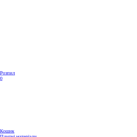
Розпил
0
Кошик
Плитні матеріали