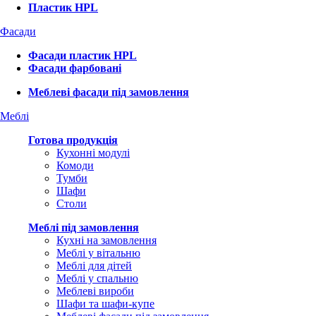
Пластик HPL
Фасади
Фасади пластик HPL
Фасади фарбовані
Меблеві фасади під замовлення
Меблі
Готова продукція
Кухонні модулі
Комоди
Тумби
Шафи
Столи
Меблі під замовлення
Кухні на замовлення
Меблі у вітальню
Меблі для дітей
Меблі у спальню
Меблеві вироби
Шафи та шафи-купе