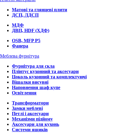
Матові та глянцеві плити
ДСП, ЛДСП
МДФ
ДВП, HDF (ХДФ)
OSB, MFP P5
Фанера
Меблева фурнітура
Фурнітура для скла
Плінтус кухонний та аксесуари
Цоколь кухонний та комплектуючі
Вішалки висувні
Наповнення шаф купе
Освітлення
Трансформатори
Замки меблеві
Петлі і аксесуари
Механізми підйому
Аксесуари для кухонь
Системи ящиків