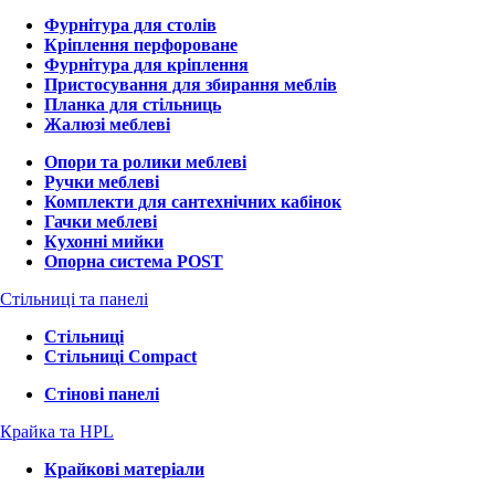
Фурнітура для столів
Кріплення перфороване
Фурнітура для кріплення
Пристосування для збирання меблів
Планка для стільниць
Жалюзі меблеві
Опори та ролики меблеві
Ручки меблеві
Комплекти для сантехнічних кабінок
Гачки меблеві
Кухонні мийки
Опорна система POST
Стільниці та панелі
Стільниці
Стільниці Compact
Стінові панелі
Крайка та HPL
Крайкові матеріали