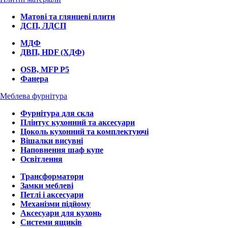
Матові та глянцеві плити
ДСП, ЛДСП
МДФ
ДВП, HDF (ХДФ)
OSB, MFP P5
Фанера
Меблева фурнітура
Фурнітура для скла
Плінтус кухонний та аксесуари
Цоколь кухонний та комплектуючі
Вішалки висувні
Наповнення шаф купе
Освітлення
Трансформатори
Замки меблеві
Петлі і аксесуари
Механізми підйому
Аксесуари для кухонь
Системи ящиків