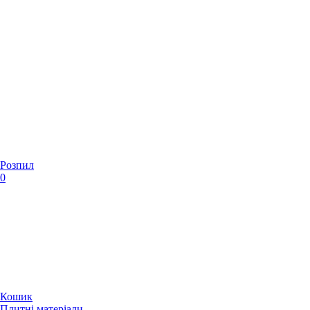
Розпил
0
Кошик
Плитні матеріали