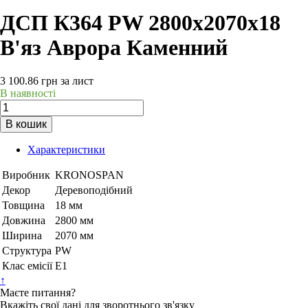
ДСП К364 PW 2800х2070х18
В'яз Аврора Каменний
3 100.86
грн
за лист
В наявності
В кошик
Характеристики
Виробник
KRONOSPAN
Декор
Деревоподібний
Товщина
18 мм
Довжина
2800 мм
Ширина
2070 мм
Структура
PW
Клас емісії
Е1
↑
Маєте питання?
Вкажіть свої дані для зворотнього зв'язку