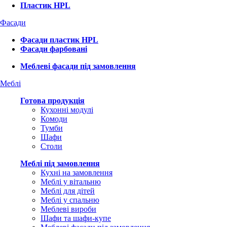
Пластик HPL
Фасади
Фасади пластик HPL
Фасади фарбовані
Меблеві фасади під замовлення
Меблі
Готова продукція
Кухонні модулі
Комоди
Тумби
Шафи
Столи
Меблі під замовлення
Кухні на замовлення
Меблі у вітальню
Меблі для дітей
Меблі у спальню
Меблеві вироби
Шафи та шафи-купе