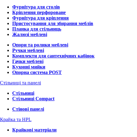
Фурнітура для столів
Кріплення перфороване
Фурнітура для кріплення
Пристосування для збирання меблів
Планка для стільниць
Жалюзі меблеві
Опори та ролики меблеві
Ручки меблеві
Комплекти для сантехнічних кабінок
Гачки меблеві
Кухонні мийки
Опорна система POST
Стільниці та панелі
Стільниці
Стільниці Compact
Стінові панелі
Крайка та HPL
Крайкові матеріали