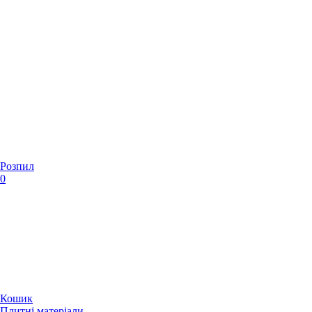
Розпил
0
Кошик
Плитні матеріали