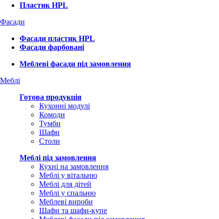
Пластик HPL
Фасади
Фасади пластик HPL
Фасади фарбовані
Меблеві фасади під замовлення
Меблі
Готова продукція
Кухонні модулі
Комоди
Тумби
Шафи
Столи
Меблі під замовлення
Кухні на замовлення
Меблі у вітальню
Меблі для дітей
Меблі у спальню
Меблеві вироби
Шафи та шафи-купе