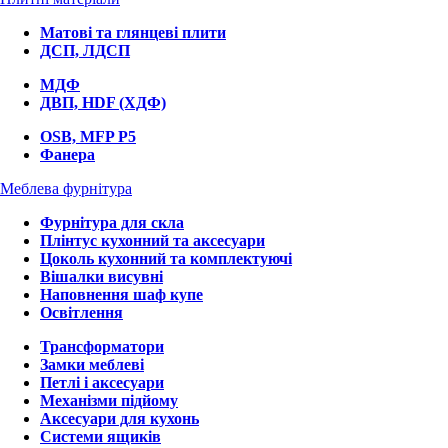
Матові та глянцеві плити
ДСП, ЛДСП
МДФ
ДВП, HDF (ХДФ)
OSB, MFP P5
Фанера
Меблева фурнітура
Фурнітура для скла
Плінтус кухонний та аксесуари
Цоколь кухонний та комплектуючі
Вішалки висувні
Наповнення шаф купе
Освітлення
Трансформатори
Замки меблеві
Петлі і аксесуари
Механізми підйому
Аксесуари для кухонь
Системи ящиків