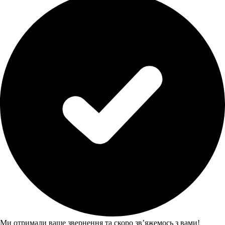
Ми отримали ваше звернення та скоро звʼяжемось з вами!