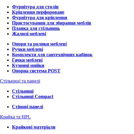
Фурнітура для столів
Кріплення перфороване
Фурнітура для кріплення
Пристосування для збирання меблів
Планка для стільниць
Жалюзі меблеві
Опори та ролики меблеві
Ручки меблеві
Комплекти для сантехнічних кабінок
Гачки меблеві
Кухонні мийки
Опорна система POST
Стільниці та панелі
Стільниці
Стільниці Compact
Стінові панелі
Крайка та HPL
Крайкові матеріали