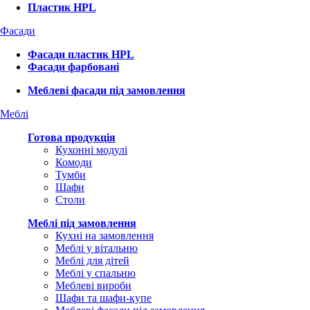
Пластик HPL
Фасади
Фасади пластик HPL
Фасади фарбовані
Меблеві фасади під замовлення
Меблі
Готова продукція
Кухонні модулі
Комоди
Тумби
Шафи
Столи
Меблі під замовлення
Кухні на замовлення
Меблі у вітальню
Меблі для дітей
Меблі у спальню
Меблеві вироби
Шафи та шафи-купе