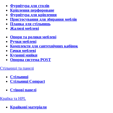
Фурнітура для столів
Кріплення перфороване
Фурнітура для кріплення
Пристосування для збирання меблів
Планка для стільниць
Жалюзі меблеві
Опори та ролики меблеві
Ручки меблеві
Комплекти для сантехнічних кабінок
Гачки меблеві
Кухонні мийки
Опорна система POST
Стільниці та панелі
Стільниці
Стільниці Compact
Стінові панелі
Крайка та HPL
Крайкові матеріали