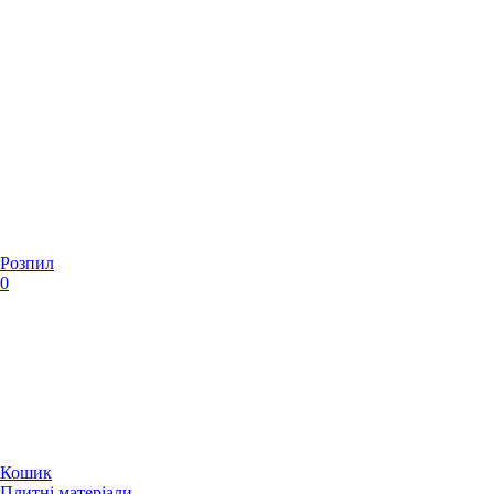
Розпил
0
Кошик
Плитні матеріали