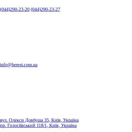
(044)290-23-20
(044)290-23-27
info@berest.com.ua
вул. Олекси Довбуша 35, Київ, Україна
пр. Голосіївський 118/1, Київ, Україна