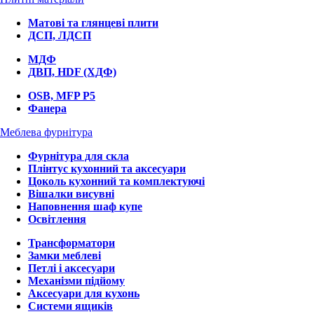
Матові та глянцеві плити
ДСП, ЛДСП
МДФ
ДВП, HDF (ХДФ)
OSB, MFP P5
Фанера
Меблева фурнітура
Фурнітура для скла
Плінтус кухонний та аксесуари
Цоколь кухонний та комплектуючі
Вішалки висувні
Наповнення шаф купе
Освітлення
Трансформатори
Замки меблеві
Петлі і аксесуари
Механізми підйому
Аксесуари для кухонь
Системи ящиків