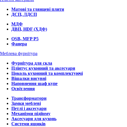
Матові та глянцеві плити
ДСП, ЛДСП
МДФ
ДВП, HDF (ХДФ)
OSB, MFP P5
Фанера
Меблева фурнітура
Фурнітура для скла
Плінтус кухонний та аксесуари
Цоколь кухонний та комплектуючі
Вішалки висувні
Наповнення шаф купе
Освітлення
Трансформатори
Замки меблеві
Петлі і аксесуари
Механізми підйому
Аксесуари для кухонь
Системи ящиків