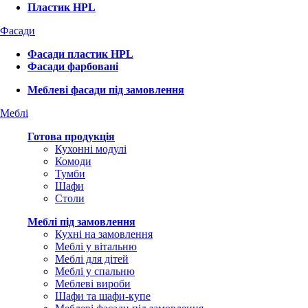
Пластик HPL
Фасади
Фасади пластик HPL
Фасади фарбовані
Меблеві фасади під замовлення
Меблі
Готова продукція
Кухонні модулі
Комоди
Тумби
Шафи
Столи
Меблі під замовлення
Кухні на замовлення
Меблі у вітальню
Меблі для дітей
Меблі у спальню
Меблеві вироби
Шафи та шафи-купе