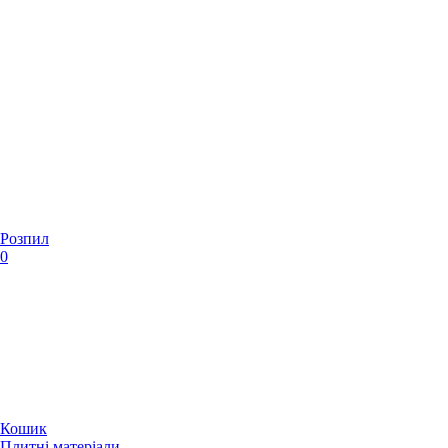
Розпил
0
Кошик
Плитні матеріали