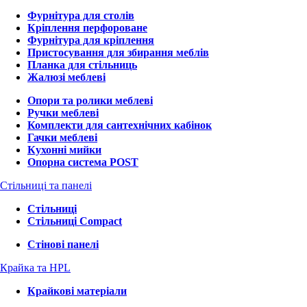
Фурнітура для столів
Кріплення перфороване
Фурнітура для кріплення
Пристосування для збирання меблів
Планка для стільниць
Жалюзі меблеві
Опори та ролики меблеві
Ручки меблеві
Комплекти для сантехнічних кабінок
Гачки меблеві
Кухонні мийки
Опорна система POST
Стільниці та панелі
Стільниці
Стільниці Compact
Стінові панелі
Крайка та HPL
Крайкові матеріали