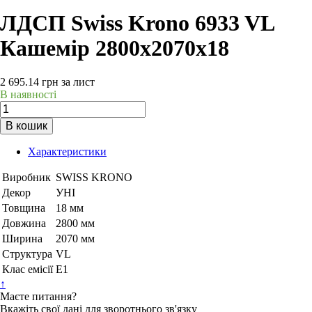
ЛДСП Swiss Krono 6933 VL
Кашемір 2800х2070х18
2 695.14
грн
за лист
В наявності
В кошик
Характеристики
Виробник
SWISS KRONO
Декор
УНІ
Товщина
18 мм
Довжина
2800 мм
Ширина
2070 мм
Структура
VL
Клас емісії
Е1
↑
Маєте питання?
Вкажіть свої дані для зворотнього зв'язку