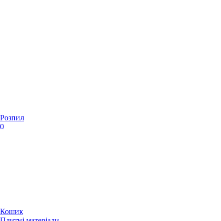
Розпил
0
Кошик
Плитні матеріали