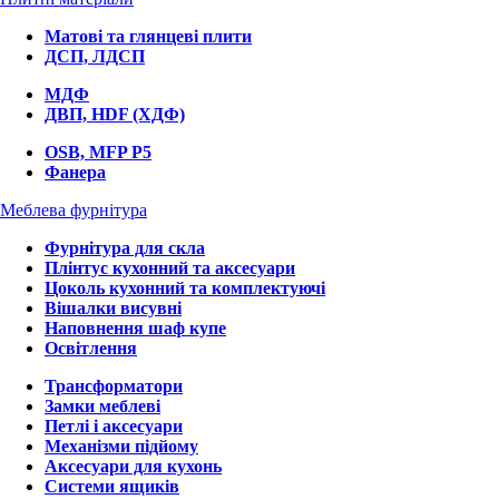
Матові та глянцеві плити
ДСП, ЛДСП
МДФ
ДВП, HDF (ХДФ)
OSB, MFP P5
Фанера
Меблева фурнітура
Фурнітура для скла
Плінтус кухонний та аксесуари
Цоколь кухонний та комплектуючі
Вішалки висувні
Наповнення шаф купе
Освітлення
Трансформатори
Замки меблеві
Петлі і аксесуари
Механізми підйому
Аксесуари для кухонь
Системи ящиків