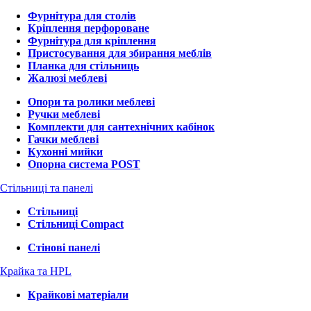
Фурнітура для столів
Кріплення перфороване
Фурнітура для кріплення
Пристосування для збирання меблів
Планка для стільниць
Жалюзі меблеві
Опори та ролики меблеві
Ручки меблеві
Комплекти для сантехнічних кабінок
Гачки меблеві
Кухонні мийки
Опорна система POST
Стільниці та панелі
Стільниці
Стільниці Compact
Стінові панелі
Крайка та HPL
Крайкові матеріали