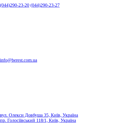
(044)290-23-20
(044)290-23-27
info@berest.com.ua
вул. Олекси Довбуша 35, Київ, Україна
пр. Голосіївський 118/1, Київ, Україна