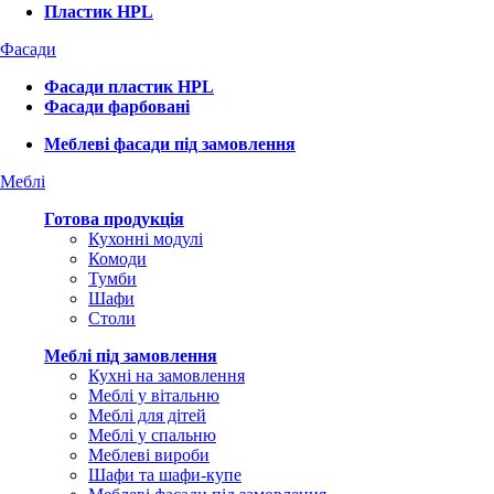
Пластик HPL
Фасади
Фасади пластик HPL
Фасади фарбовані
Меблеві фасади під замовлення
Меблі
Готова продукція
Кухонні модулі
Комоди
Тумби
Шафи
Столи
Меблі під замовлення
Кухні на замовлення
Меблі у вітальню
Меблі для дітей
Меблі у спальню
Меблеві вироби
Шафи та шафи-купе