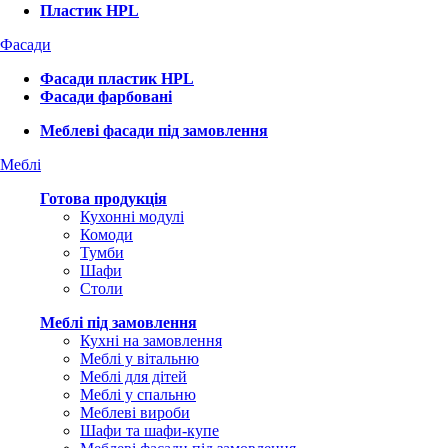
Пластик HPL
Фасади
Фасади пластик HPL
Фасади фарбовані
Меблеві фасади під замовлення
Меблі
Готова продукція
Кухонні модулі
Комоди
Тумби
Шафи
Столи
Меблі під замовлення
Кухні на замовлення
Меблі у вітальню
Меблі для дітей
Меблі у спальню
Меблеві вироби
Шафи та шафи-купе