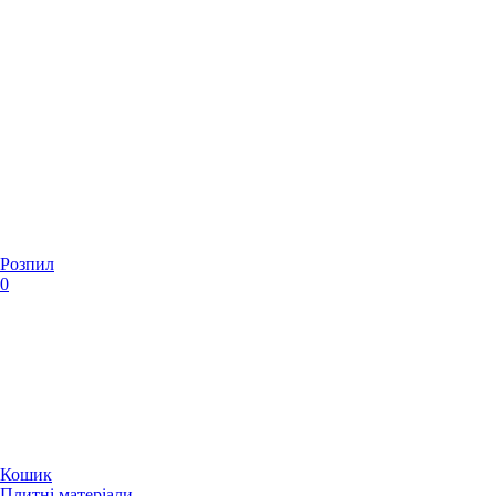
Розпил
0
Кошик
Плитні матеріали