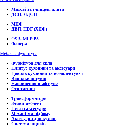
Матові та глянцеві плити
ДСП, ЛДСП
МДФ
ДВП, HDF (ХДФ)
OSB, MFP P5
Фанера
Меблева фурнітура
Фурнітура для скла
Плінтус кухонний та аксесуари
Цоколь кухонний та комплектуючі
Вішалки висувні
Наповнення шаф купе
Освітлення
Трансформатори
Замки меблеві
Петлі і аксесуари
Механізми підйому
Аксесуари для кухонь
Системи ящиків