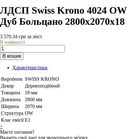
ЛДСП Swiss Krono 4024 OW
Дуб Больцано 2800х2070х18
3 570.34
грн
за лист
В наявності
В кошик
Характеристики
Виробник
SWISS KRONO
Декор
Деревоподібний
Товщина
18 мм
Довжина
2800 мм
Ширина
2070 мм
Структура
OW
Клас емісії
Е1
↑
Маєте питання?
Вкажіть свої дані для зворотнього зв'язку