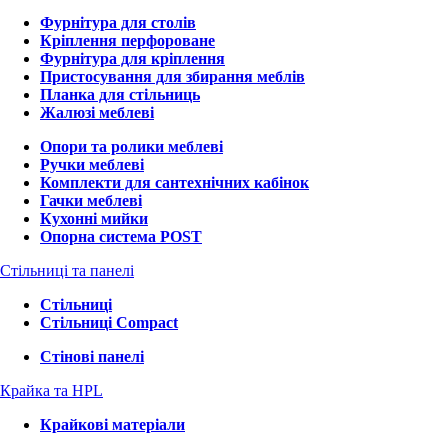
Фурнітура для столів
Кріплення перфороване
Фурнітура для кріплення
Пристосування для збирання меблів
Планка для стільниць
Жалюзі меблеві
Опори та ролики меблеві
Ручки меблеві
Комплекти для сантехнічних кабінок
Гачки меблеві
Кухонні мийки
Опорна система POST
Стільниці та панелі
Стільниці
Стільниці Compact
Стінові панелі
Крайка та HPL
Крайкові матеріали