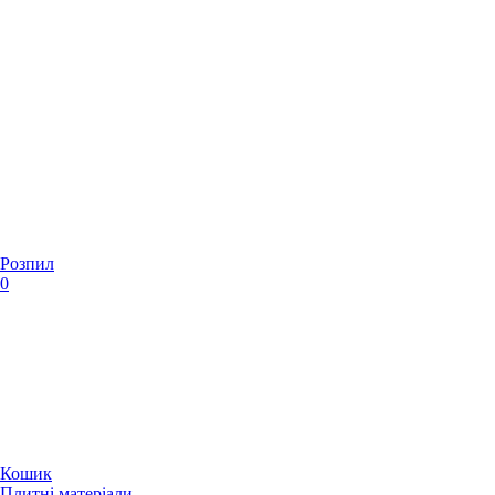
Розпил
0
Кошик
Плитні матеріали