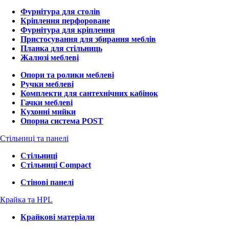
Фурнітура для столів
Кріплення перфороване
Фурнітура для кріплення
Пристосування для збирання меблів
Планка для стільниць
Жалюзі меблеві
Опори та ролики меблеві
Ручки меблеві
Комплекти для сантехнічних кабінок
Гачки меблеві
Кухонні мийки
Опорна система POST
Стільниці та панелі
Стільниці
Стільниці Compact
Стінові панелі
Крайка та HPL
Крайкові матеріали