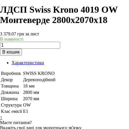
ЛДСП Swiss Krono 4019 OW
Монтеверде 2800х2070х18
3 379.07
грн
за лист
В наявності
В кошик
Характеристики
Виробник
SWISS KRONO
Декор
Деревоподібний
Товщина
18 мм
Довжина
2800 мм
Ширина
2070 мм
Структура
OW
Клас емісії
Е1
↑
Маєте питання?
Вкажіть свої дані для зворотнього зв'язку