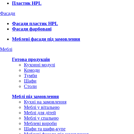
Пластик HPL
Фасади
Фасади пластик HPL
Фасади фарбовані
Меблеві фасади під замовлення
Меблі
Готова продукція
Кухонні модулі
Комоди
Тумби
Шафи
Столи
Меблі під замовлення
Кухні на замовлення
Меблі у вітальню
Меблі для дітей
Меблі у спальню
Меблеві вироби
Шафи та шафи-купе