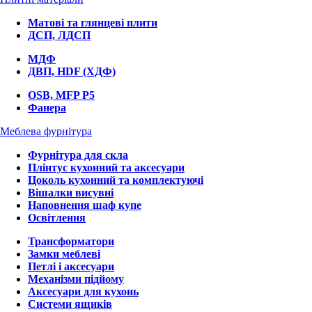
Матові та глянцеві плити
ДСП, ЛДСП
МДФ
ДВП, HDF (ХДФ)
OSB, MFP P5
Фанера
Меблева фурнітура
Фурнітура для скла
Плінтус кухонний та аксесуари
Цоколь кухонний та комплектуючі
Вішалки висувні
Наповнення шаф купе
Освітлення
Трансформатори
Замки меблеві
Петлі і аксесуари
Механізми підйому
Аксесуари для кухонь
Системи ящиків