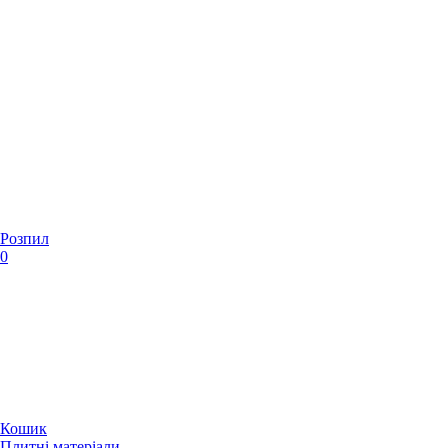
Розпил
0
Кошик
Плитні матеріали