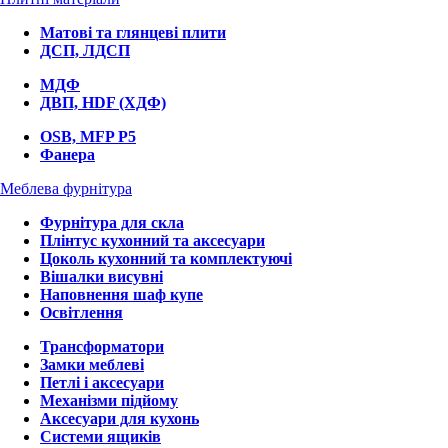
Матові та глянцеві плити
ДСП, ЛДСП
МДФ
ДВП, HDF (ХДФ)
OSB, MFP P5
Фанера
Меблева фурнітура
Фурнітура для скла
Плінтус кухонний та аксесуари
Цоколь кухонний та комплектуючі
Вішалки висувні
Наповнення шаф купе
Освітлення
Трансформатори
Замки меблеві
Петлі і аксесуари
Механізми підйому
Аксесуари для кухонь
Системи ящиків