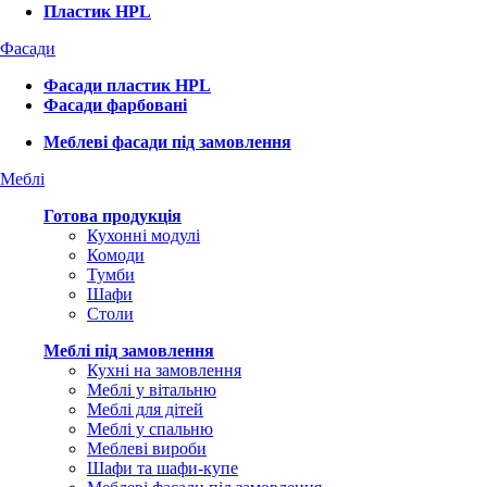
Пластик HPL
Фасади
Фасади пластик HPL
Фасади фарбовані
Меблеві фасади під замовлення
Меблі
Готова продукція
Кухонні модулі
Комоди
Тумби
Шафи
Столи
Меблі під замовлення
Кухні на замовлення
Меблі у вітальню
Меблі для дітей
Меблі у спальню
Меблеві вироби
Шафи та шафи-купе