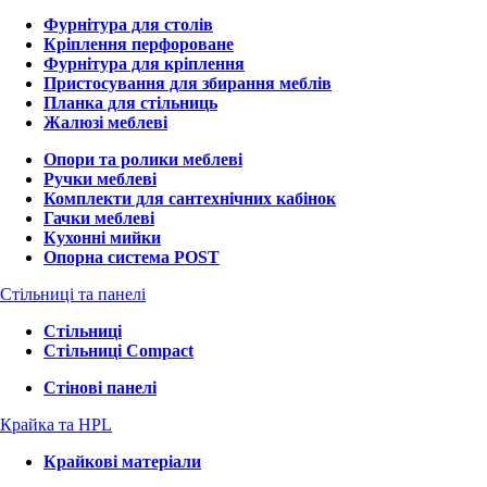
Фурнітура для столів
Кріплення перфороване
Фурнітура для кріплення
Пристосування для збирання меблів
Планка для стільниць
Жалюзі меблеві
Опори та ролики меблеві
Ручки меблеві
Комплекти для сантехнічних кабінок
Гачки меблеві
Кухонні мийки
Опорна система POST
Стільниці та панелі
Стільниці
Стільниці Compact
Стінові панелі
Крайка та HPL
Крайкові матеріали