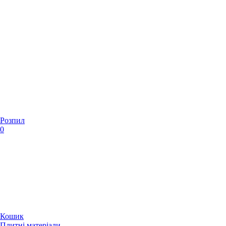
Розпил
0
Кошик
Плитні матеріали