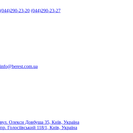
(044)290-23-20
(044)290-23-27
info@berest.com.ua
вул. Олекси Довбуша 35, Київ, Україна
пр. Голосіївський 118/1, Київ, Україна