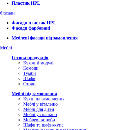
Пластик HPL
Фасади
Фасади пластик HPL
Фасади фарбовані
Меблеві фасади під замовлення
Меблі
Готова продукція
Кухонні модулі
Комоди
Тумби
Шафи
Столи
Меблі під замовлення
Кухні на замовлення
Меблі у вітальню
Меблі для дітей
Меблі у спальню
Меблеві вироби
Шафи та шафи-купе