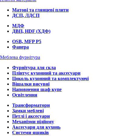
Матові та глянцеві плити
ДСП, ЛДСП
МДФ
ДВП, HDF (ХДФ)
OSB, MFP P5
Фанера
Меблева фурнітура
Фурнітура для скла
Плінтус кухонний та аксесуари
Цоколь кухонний та комплектуючі
Вішалки висувні
Наповнення шаф купе
Освітлення
Трансформатори
Замки меблеві
Петлі і аксесуари
Механізми підйому
Аксесуари для кухонь
Системи ящиків