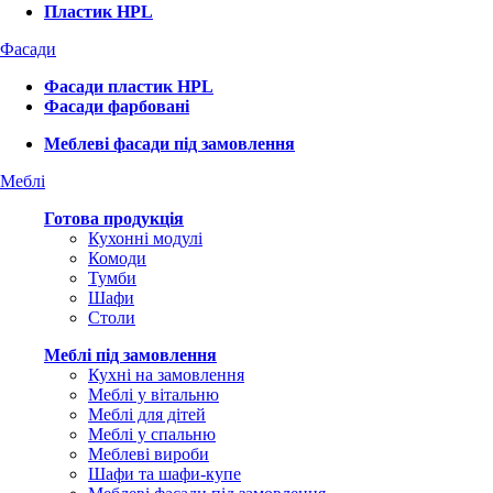
Пластик HPL
Фасади
Фасади пластик HPL
Фасади фарбовані
Меблеві фасади під замовлення
Меблі
Готова продукція
Кухонні модулі
Комоди
Тумби
Шафи
Столи
Меблі під замовлення
Кухні на замовлення
Меблі у вітальню
Меблі для дітей
Меблі у спальню
Меблеві вироби
Шафи та шафи-купе