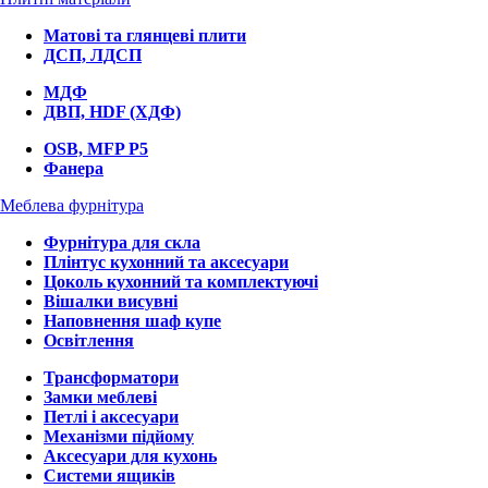
Матові та глянцеві плити
ДСП, ЛДСП
МДФ
ДВП, HDF (ХДФ)
OSB, MFP P5
Фанера
Меблева фурнітура
Фурнітура для скла
Плінтус кухонний та аксесуари
Цоколь кухонний та комплектуючі
Вішалки висувні
Наповнення шаф купе
Освітлення
Трансформатори
Замки меблеві
Петлі і аксесуари
Механізми підйому
Аксесуари для кухонь
Системи ящиків