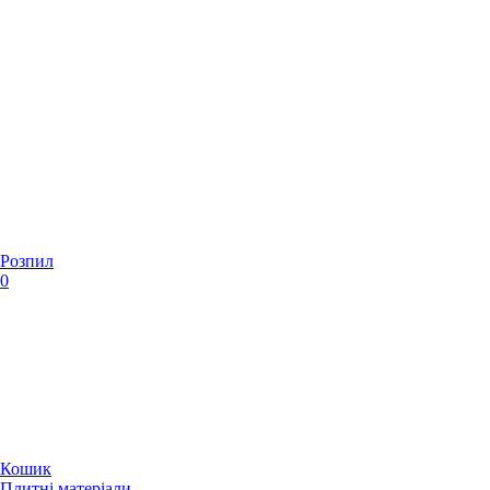
Розпил
0
Кошик
Плитні матеріали