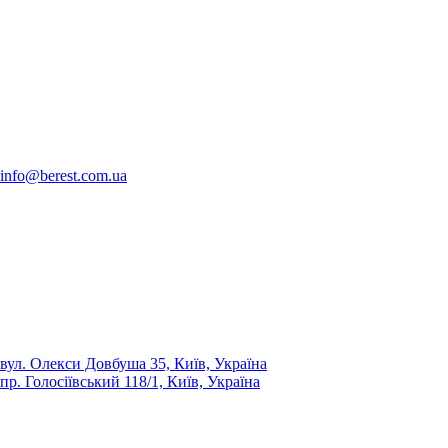
info@berest.com.ua
вул. Олекси Довбуша 35, Київ, Україна
пр. Голосіївський 118/1, Київ, Україна