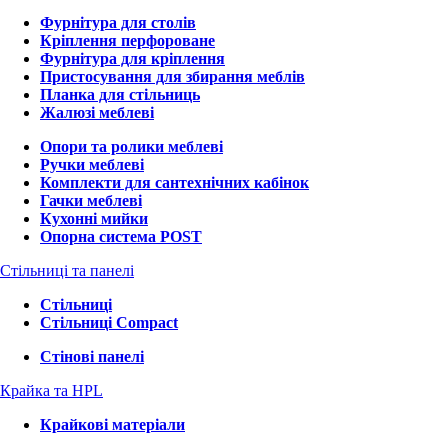
Фурнітура для столів
Кріплення перфороване
Фурнітура для кріплення
Пристосування для збирання меблів
Планка для стільниць
Жалюзі меблеві
Опори та ролики меблеві
Ручки меблеві
Комплекти для сантехнічних кабінок
Гачки меблеві
Кухонні мийки
Опорна система POST
Стільниці та панелі
Стільниці
Стільниці Compact
Стінові панелі
Крайка та HPL
Крайкові матеріали