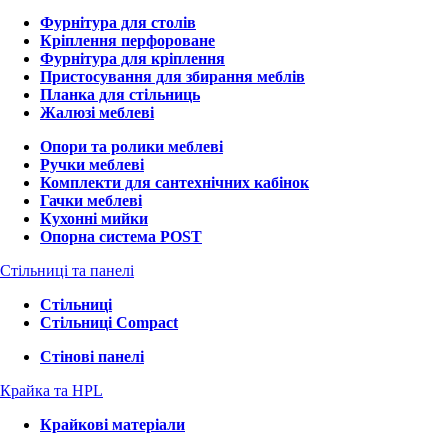
Фурнітура для столів
Кріплення перфороване
Фурнітура для кріплення
Пристосування для збирання меблів
Планка для стільниць
Жалюзі меблеві
Опори та ролики меблеві
Ручки меблеві
Комплекти для сантехнічних кабінок
Гачки меблеві
Кухонні мийки
Опорна система POST
Стільниці та панелі
Стільниці
Стільниці Compact
Стінові панелі
Крайка та HPL
Крайкові матеріали