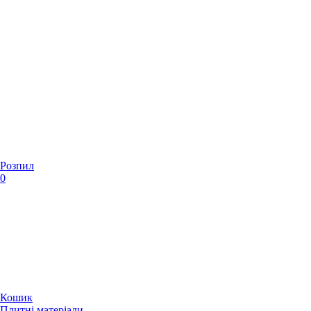
Розпил
0
Кошик
Плитні матеріали