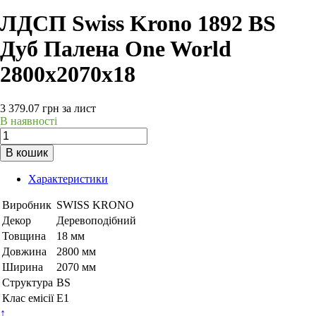
ЛДСП Swiss Krono 1892 BS
Дуб Палена One World
2800х2070х18
3 379.07
грн
за лист
В наявності
В кошик
Характеристики
Виробник
SWISS KRONO
Декор
Деревоподібний
Товщина
18 мм
Довжина
2800 мм
Ширина
2070 мм
Структура
BS
Клас емісії
Е1
↑