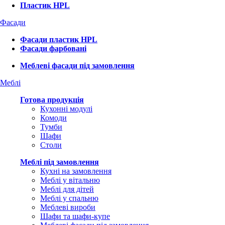
Пластик HPL
Фасади
Фасади пластик HPL
Фасади фарбовані
Меблеві фасади під замовлення
Меблі
Готова продукція
Кухонні модулі
Комоди
Тумби
Шафи
Столи
Меблі під замовлення
Кухні на замовлення
Меблі у вітальню
Меблі для дітей
Меблі у спальню
Меблеві вироби
Шафи та шафи-купе