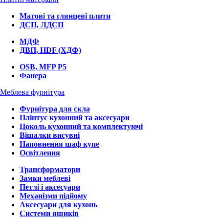
Матові та глянцеві плити
ДСП, ЛДСП
МДФ
ДВП, HDF (ХДФ)
OSB, MFP P5
Фанера
Меблева фурнітура
Фурнітура для скла
Плінтус кухонний та аксесуари
Цоколь кухонний та комплектуючі
Вішалки висувні
Наповнення шаф купе
Освітлення
Трансформатори
Замки меблеві
Петлі і аксесуари
Механізми підйому
Аксесуари для кухонь
Системи ящиків