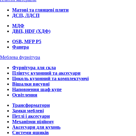
Матові та глянцеві плити
ДСП, ЛДСП
МДФ
ДВП, HDF (ХДФ)
OSB, MFP P5
Фанера
Меблева фурнітура
Фурнітура для скла
Плінтус кухонний та аксесуари
Цоколь кухонний та комплектуючі
Вішалки висувні
Наповнення шаф купе
Освітлення
Трансформатори
Замки меблеві
Петлі і аксесуари
Механізми підйому
Аксесуари для кухонь
Системи ящиків