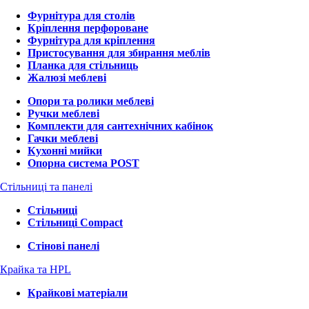
Фурнітура для столів
Кріплення перфороване
Фурнітура для кріплення
Пристосування для збирання меблів
Планка для стільниць
Жалюзі меблеві
Опори та ролики меблеві
Ручки меблеві
Комплекти для сантехнічних кабінок
Гачки меблеві
Кухонні мийки
Опорна система POST
Стільниці та панелі
Стільниці
Стільниці Compact
Стінові панелі
Крайка та HPL
Крайкові матеріали