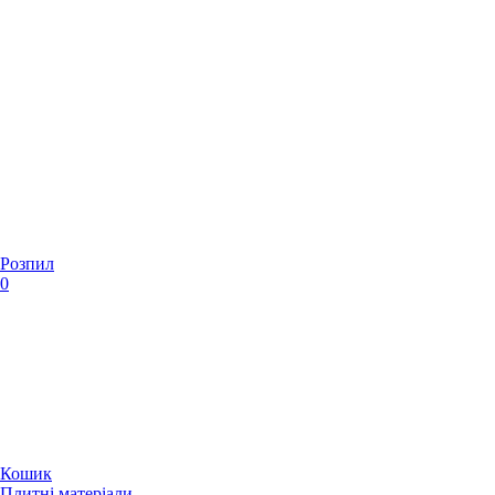
Розпил
0
Кошик
Плитні матеріали