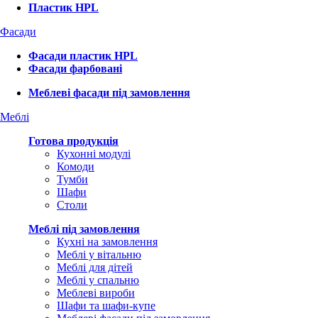
Пластик HPL
Фасади
Фасади пластик HPL
Фасади фарбовані
Меблеві фасади під замовлення
Меблі
Готова продукція
Кухонні модулі
Комоди
Тумби
Шафи
Столи
Меблі під замовлення
Кухні на замовлення
Меблі у вітальню
Меблі для дітей
Меблі у спальню
Меблеві вироби
Шафи та шафи-купе