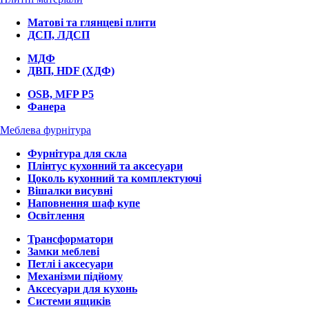
Матові та глянцеві плити
ДСП, ЛДСП
МДФ
ДВП, HDF (ХДФ)
OSB, MFP P5
Фанера
Меблева фурнітура
Фурнітура для скла
Плінтус кухонний та аксесуари
Цоколь кухонний та комплектуючі
Вішалки висувні
Наповнення шаф купе
Освітлення
Трансформатори
Замки меблеві
Петлі і аксесуари
Механізми підйому
Аксесуари для кухонь
Системи ящиків