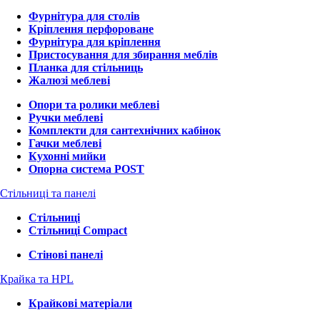
Фурнітура для столів
Кріплення перфороване
Фурнітура для кріплення
Пристосування для збирання меблів
Планка для стільниць
Жалюзі меблеві
Опори та ролики меблеві
Ручки меблеві
Комплекти для сантехнічних кабінок
Гачки меблеві
Кухонні мийки
Опорна система POST
Стільниці та панелі
Стільниці
Стільниці Compact
Стінові панелі
Крайка та HPL
Крайкові матеріали