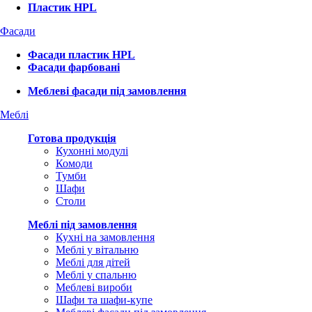
Пластик HPL
Фасади
Фасади пластик HPL
Фасади фарбовані
Меблеві фасади під замовлення
Меблі
Готова продукція
Кухонні модулі
Комоди
Тумби
Шафи
Столи
Меблі під замовлення
Кухні на замовлення
Меблі у вітальню
Меблі для дітей
Меблі у спальню
Меблеві вироби
Шафи та шафи-купе