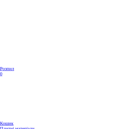
Розпил
0
Кошик
Плитні матеріали