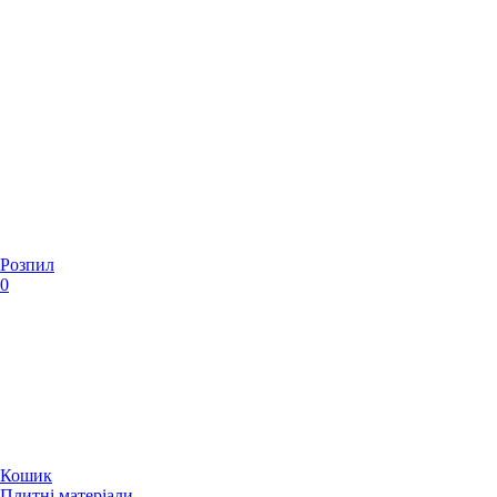
Розпил
0
Кошик
Плитні матеріали