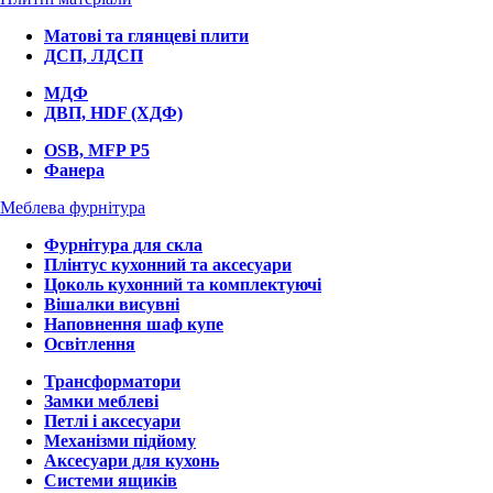
Матові та глянцеві плити
ДСП, ЛДСП
МДФ
ДВП, HDF (ХДФ)
OSB, MFP P5
Фанера
Меблева фурнітура
Фурнітура для скла
Плінтус кухонний та аксесуари
Цоколь кухонний та комплектуючі
Вішалки висувні
Наповнення шаф купе
Освітлення
Трансформатори
Замки меблеві
Петлі і аксесуари
Механізми підйому
Аксесуари для кухонь
Системи ящиків