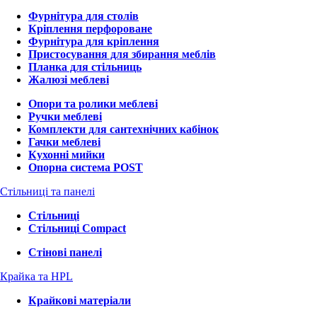
Фурнітура для столів
Кріплення перфороване
Фурнітура для кріплення
Пристосування для збирання меблів
Планка для стільниць
Жалюзі меблеві
Опори та ролики меблеві
Ручки меблеві
Комплекти для сантехнічних кабінок
Гачки меблеві
Кухонні мийки
Опорна система POST
Стільниці та панелі
Стільниці
Стільниці Compact
Стінові панелі
Крайка та HPL
Крайкові матеріали