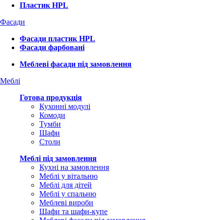
Пластик HPL
Фасади
Фасади пластик HPL
Фасади фарбовані
Меблеві фасади під замовлення
Меблі
Готова продукція
Кухонні модулі
Комоди
Тумби
Шафи
Столи
Меблі під замовлення
Кухні на замовлення
Меблі у вітальню
Меблі для дітей
Меблі у спальню
Меблеві вироби
Шафи та шафи-купе