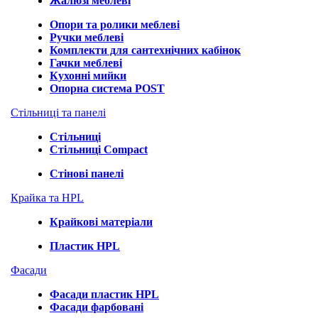
Жалюзі меблеві
Опори та ролики меблеві
Ручки меблеві
Комплекти для сантехнічних кабінок
Гачки меблеві
Кухонні мийки
Опорна система POST
Стільниці та панелі
Стільниці
Стільниці Compact
Стінові панелі
Крайка та HPL
Крайкові матеріали
Пластик HPL
Фасади
Фасади пластик HPL
Фасади фарбовані