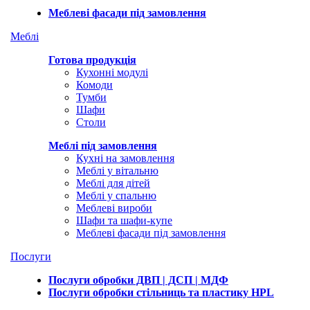
Меблеві фасади під замовлення
Меблі
Готова продукція
Кухонні модулі
Комоди
Тумби
Шафи
Столи
Меблі під замовлення
Кухні на замовлення
Меблі у вітальню
Меблі для дітей
Меблі у спальню
Меблеві вироби
Шафи та шафи-купе
Меблеві фасади під замовлення
Послуги
Послуги обробки ДВП | ДСП | МДФ
Послуги обробки стільниць та пластику HPL