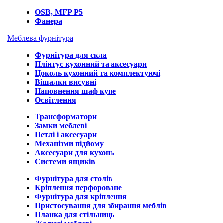
OSB, MFP P5
Фанера
Меблева фурнітура
Фурнітура для скла
Плінтус кухонний та аксесуари
Цоколь кухонний та комплектуючі
Вішалки висувні
Наповнення шаф купе
Освітлення
Трансформатори
Замки меблеві
Петлі і аксесуари
Механізми підйому
Аксесуари для кухонь
Системи ящиків
Фурнітура для столів
Кріплення перфороване
Фурнітура для кріплення
Пристосування для збирання меблів
Планка для стільниць