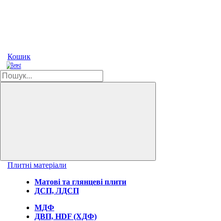
Кошик
Плитні матеріали
Матові та глянцеві плити
ДСП, ЛДСП
МДФ
ДВП, HDF (ХДФ)