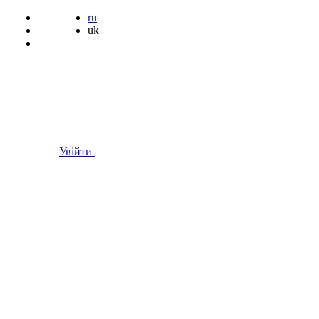
ru
uk
Увійти