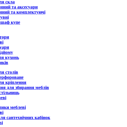
ля скла
онний та аксесуари
нний та комплектуючі
увні
 шаф купе
тори
ві
суари
ідйому
ля кухонь
иків
ля столів
ерфороване
ля кріплення
ня для збирання меблів
стільниць
еві
лики меблеві
ві
ля сантехнічних кабінок
ві