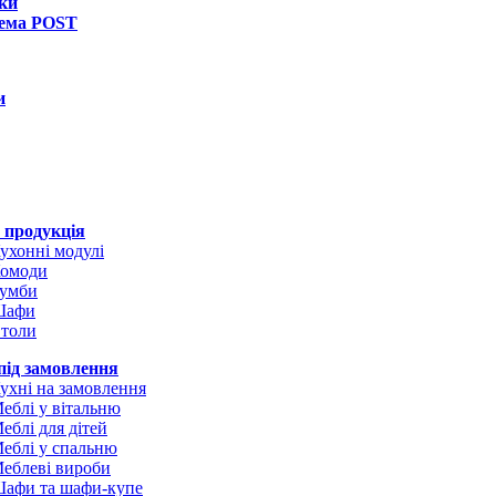
ки
тема POST
и
 продукція
ухонні модулі
омоди
умби
Шафи
толи
під замовлення
ухні на замовлення
еблі у вітальню
еблі для дітей
еблі у спальню
еблеві вироби
афи та шафи-купе