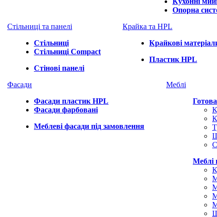
Кухонні мий
Опорна сис
Стільниці та панелі
Крайка та HPL
Стільниці
Крайкові матеріал
Стільниці Compact
Пластик HPL
Стінові панелі
Фасади
Меблі
Фасади пластик HPL
Готова
Фасади фарбовані
К
К
Меблеві фасади під замовлення
Т
С
Меблі 
К
М
М
М
М
Ш