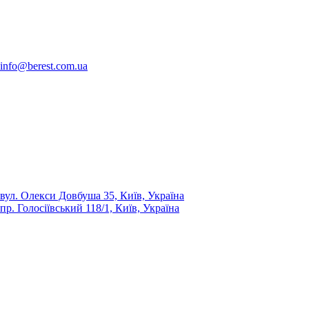
info@berest.com.ua
вул. Олекси Довбуша 35, Київ, Україна
пр. Голосіївський 118/1, Київ, Україна