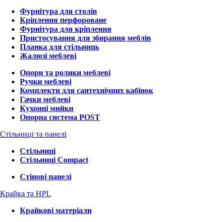
Фурнітура для столів
Кріплення перфороване
Фурнітура для кріплення
Пристосування для збирання меблів
Планка для стільниць
Жалюзі меблеві
Опори та ролики меблеві
Ручки меблеві
Комплекти для сантехнічних кабінок
Гачки меблеві
Кухонні мийки
Опорна система POST
Стільниці та панелі
Стільниці
Стільниці Compact
Стінові панелі
Крайка та HPL
Крайкові матеріали