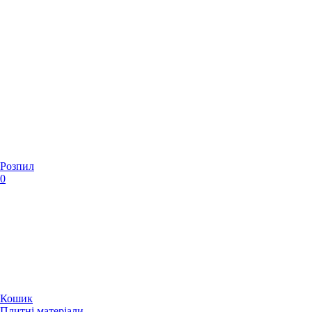
Розпил
0
Кошик
Плитні матеріали