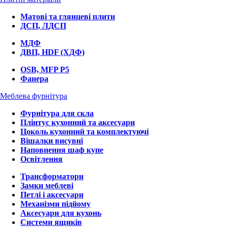
Матові та глянцеві плити
ДСП, ЛДСП
МДФ
ДВП, HDF (ХДФ)
OSB, MFP P5
Фанера
Меблева фурнітура
Фурнітура для скла
Плінтус кухонний та аксесуари
Цоколь кухонний та комплектуючі
Вішалки висувні
Наповнення шаф купе
Освітлення
Трансформатори
Замки меблеві
Петлі і аксесуари
Механізми підйому
Аксесуари для кухонь
Системи ящиків