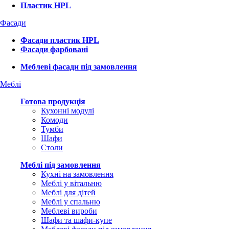
Пластик HPL
Фасади
Фасади пластик HPL
Фасади фарбовані
Меблеві фасади під замовлення
Меблі
Готова продукція
Кухонні модулі
Комоди
Тумби
Шафи
Столи
Меблі під замовлення
Кухні на замовлення
Меблі у вітальню
Меблі для дітей
Меблі у спальню
Меблеві вироби
Шафи та шафи-купе