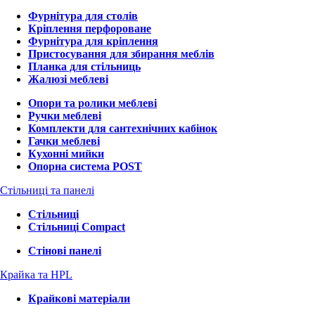
Фурнітура для столів
Кріплення перфороване
Фурнітура для кріплення
Пристосування для збирання меблів
Планка для стільниць
Жалюзі меблеві
Опори та ролики меблеві
Ручки меблеві
Комплекти для сантехнічних кабінок
Гачки меблеві
Кухонні мийки
Опорна система POST
Стільниці та панелі
Стільниці
Стільниці Compact
Стінові панелі
Крайка та HPL
Крайкові матеріали