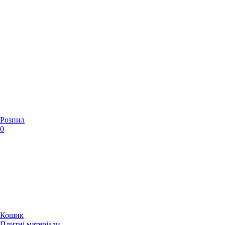
Розпил
0
Кошик
Плитні матеріали