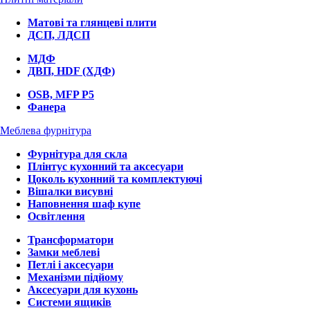
Матові та глянцеві плити
ДСП, ЛДСП
МДФ
ДВП, HDF (ХДФ)
OSB, MFP P5
Фанера
Меблева фурнітура
Фурнітура для скла
Плінтус кухонний та аксесуари
Цоколь кухонний та комплектуючі
Вішалки висувні
Наповнення шаф купе
Освітлення
Трансформатори
Замки меблеві
Петлі і аксесуари
Механізми підйому
Аксесуари для кухонь
Системи ящиків