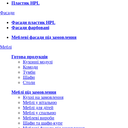
Пластик HPL
Фасади
Фасади пластик HPL
Фасади фарбовані
Меблеві фасади під замовлення
Меблі
Готова продукція
Кухонні модулі
Комоди
Тумби
Шафи
Столи
Меблі під замовлення
Кухні на замовлення
Меблі у вітальню
Меблі для дітей
Меблі у спальню
Меблеві вироби
Шафи та шафи-купе