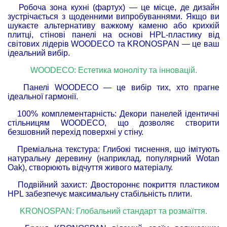
Робоча зона кухні (фартух) — це місце, де дизайн
зустрічається з щоденними випробуваннями. Якщо ви
шукаєте альтернативу важкому каменю або крихкій
плитці, стінові панелі на основі HPL-пластику від
світових лідерів WOODECO та KRONOSPAN — це ваш
ідеальний вибір.
WOODECO: Естетика моноліту та інновацій.
Панелі WOODECO — це вибір тих, хто прагне
ідеальної гармонії.
100% комплементарність: Декори панелей ідентичні
стільницям WOODECO, що дозволяє створити
безшовний перехід поверхні у стіну.
Преміальна текстура: Глибокі тиснення, що імітують
натуральну деревину (наприклад, популярний Wotan
Oak), створюють відчуття живого матеріалу.
Подвійний захист: Двостороннє покриття пластиком
HPL забезпечує максимальну стабільність плити.
KRONOSPAN: Глобальний стандарт та розмаїття.