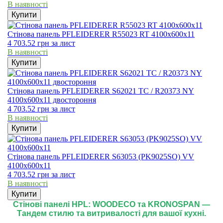
В наявності
Купити
Стінова панель PFLEIDERER R55023 RT 4100x600x11
4 703.52
грн
за лист
В наявності
Купити
Стінова панель PFLEIDERER S62021 TC / R20373 NY
4100x600x11 двостороння
4 703.52
грн
за лист
В наявності
Купити
Стінова панель PFLEIDERER S63053 (PK9025SO) VV
4100x600x11
4 703.52
грн
за лист
В наявності
Купити
Стінові панелі HPL: WOODECO та KRONOSPAN —
Тандем стилю та витривалості для вашої кухні.