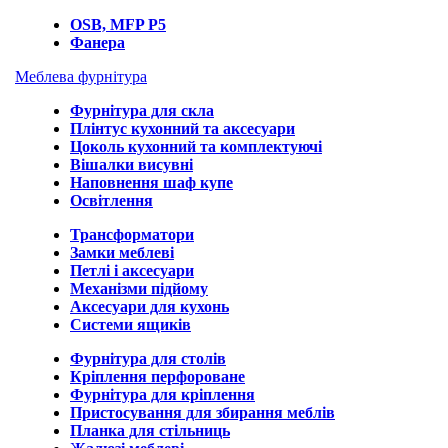
OSB, MFP P5
Фанера
Меблева фурнітура
Фурнітура для скла
Плінтус кухонний та аксесуари
Цоколь кухонний та комплектуючі
Вішалки висувні
Наповнення шаф купе
Освітлення
Трансформатори
Замки меблеві
Петлі і аксесуари
Механізми підйому
Аксесуари для кухонь
Системи ящиків
Фурнітура для столів
Кріплення перфороване
Фурнітура для кріплення
Пристосування для збирання меблів
Планка для стільниць