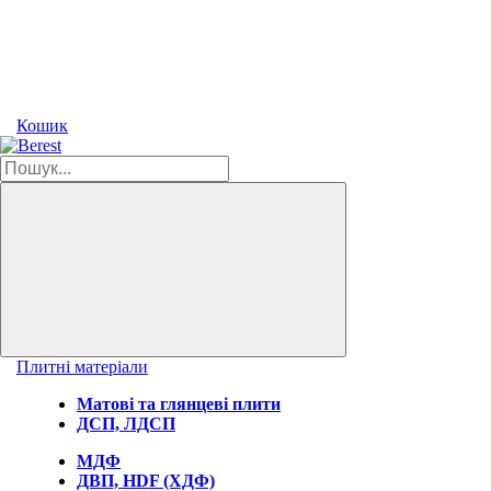
Кошик
Плитні матеріали
Матові та глянцеві плити
ДСП, ЛДСП
МДФ
ДВП, HDF (ХДФ)