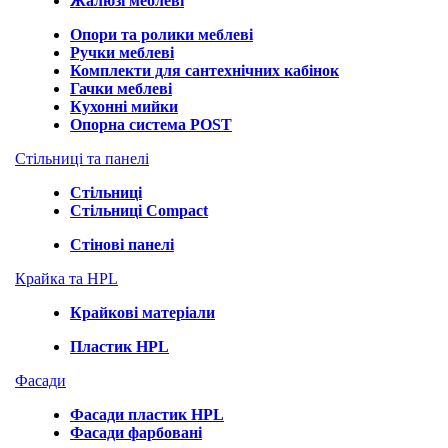
Жалюзі меблеві
Опори та ролики меблеві
Ручки меблеві
Комплекти для сантехнічних кабінок
Гачки меблеві
Кухонні мийки
Опорна система POST
Стільниці та панелі
Стільниці
Стільниці Compact
Стінові панелі
Крайка та HPL
Крайкові матеріали
Пластик HPL
Фасади
Фасади пластик HPL
Фасади фарбовані