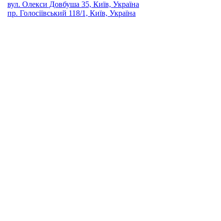
вул. Олекси Довбуша 35, Київ, Україна
пр. Голосіївський 118/1, Київ, Україна