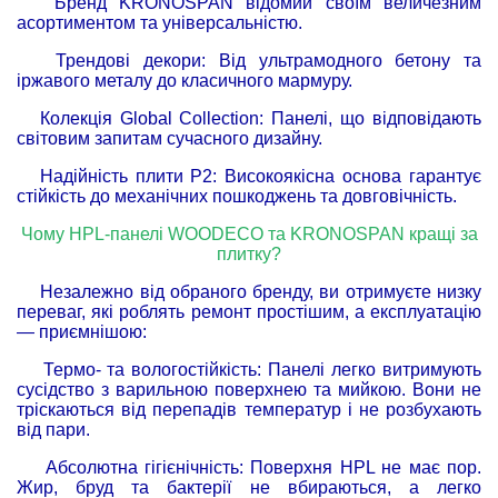
Бренд KRONOSPAN відомий своїм величезним
асортиментом та універсальністю.
Трендові декори: Від ультрамодного бетону та
іржавого металу до класичного мармуру.
Колекція Global Collection: Панелі, що відповідають
світовим запитам сучасного дизайну.
Надійність плити P2: Високоякісна основа гарантує
стійкість до механічних пошкоджень та довговічність.
Чому HPL-панелі WOODECO та KRONOSPAN кращі за
плитку?
Незалежно від обраного бренду, ви отримуєте низку
переваг, які роблять ремонт простішим, а експлуатацію
— приємнішою:
Термо- та вологостійкість: Панелі легко витримують
сусідство з варильною поверхнею та мийкою. Вони не
тріскаються від перепадів температур і не розбухають
від пари.
Абсолютна гігієнічність: Поверхня HPL не має пор.
Жир, бруд та бактерії не вбираються, а легко