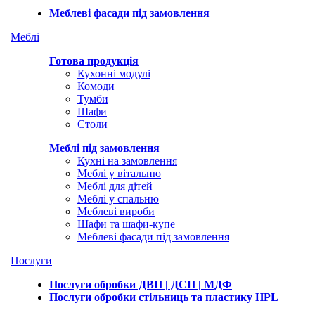
Меблеві фасади під замовлення
Меблі
Готова продукція
Кухонні модулі
Комоди
Тумби
Шафи
Столи
Меблі під замовлення
Кухні на замовлення
Меблі у вітальню
Меблі для дітей
Меблі у спальню
Меблеві вироби
Шафи та шафи-купе
Меблеві фасади під замовлення
Послуги
Послуги обробки ДВП | ДСП | МДФ
Послуги обробки стільниць та пластику HPL