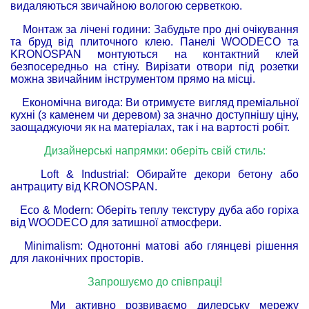
видаляються звичайною вологою серветкою.
Монтаж за лічені години: Забудьте про дні очікування
та бруд від плиточного клею. Панелі WOODECO та
KRONOSPAN монтуються на контактний клей
безпосередньо на стіну. Вирізати отвори під розетки
можна звичайним інструментом прямо на місці.
Економічна вигода: Ви отримуєте вигляд преміальної
кухні (з каменем чи деревом) за значно доступнішу ціну,
заощаджуючи як на матеріалах, так і на вартості робіт.
Дизайнерські напрямки: оберіть свій стиль:
Loft & Industrial: Обирайте декори бетону або
антрациту від KRONOSPAN.
Eco & Modern: Оберіть теплу текстуру дуба або горіха
від WOODECO для затишної атмосфери.
Minimalism: Однотонні матові або глянцеві рішення
для лаконічних просторів.
Запрошуємо до співпраці!
Ми активно розвиваємо дилерську мережу