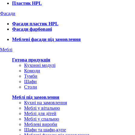
Пластик HPL
Фасади
Фасади пластик HPL
Фасади фарбовані
Меблеві фасади під замовлення
Меблі
Готова продукція
Кухонні модулі
Комоди
Тумби
Шафи
Столи
Меблі під замовлення
Кухні на замовлення
Меблі у вітальню
Меблі для дітей
Меблі у спальню
Меблеві вироби
Шафи та шафи-купе