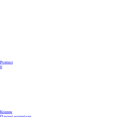
Розпил
0
Кошик
Плитні матеріали