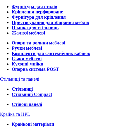
Фурнітура для столів
Кріплення перфороване
Фурнітура для кріплення
Пристосування для збирання меблів
Планка для стільниць
Жалюзі меблеві
Опори та ролики меблеві
Ручки меблеві
Комплекти для сантехнічних кабінок
Гачки меблеві
Кухонні мийки
Опорна система POST
Стільниці та панелі
Стільниці
Стільниці Compact
Стінові панелі
Крайка та HPL
Крайкові матеріали