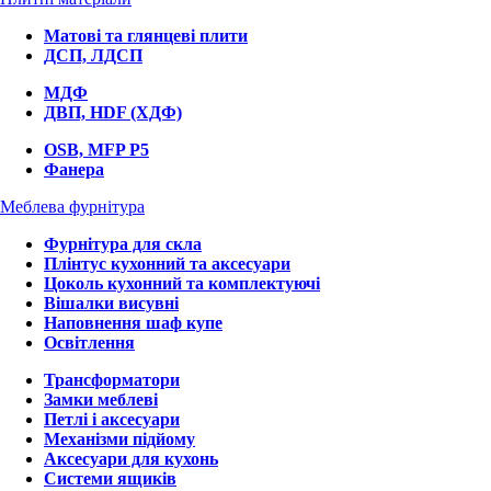
Матові та глянцеві плити
ДСП, ЛДСП
МДФ
ДВП, HDF (ХДФ)
OSB, MFP P5
Фанера
Меблева фурнітура
Фурнітура для скла
Плінтус кухонний та аксесуари
Цоколь кухонний та комплектуючі
Вішалки висувні
Наповнення шаф купе
Освітлення
Трансформатори
Замки меблеві
Петлі і аксесуари
Механізми підйому
Аксесуари для кухонь
Системи ящиків